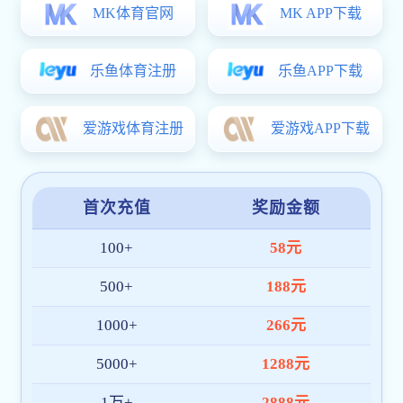
主任委员： 李 乙
副主任委员：刘 堃
王 洋
委员：（共计15人）（按姓氏笔画排序）
王 洋
王 博
吕中元
刘 钢
刘 堃
李 乙 李 辉 李昊龙 杨 兵
邹晓新
汪大洋 宋大千 张宇模 张志权 张海博
地址：吉林省长春市前进大街2699号 邮编：130012
邮箱：
[email protected]
电话：0431-85168420
版权所有：滚球体育在线 ? 2021